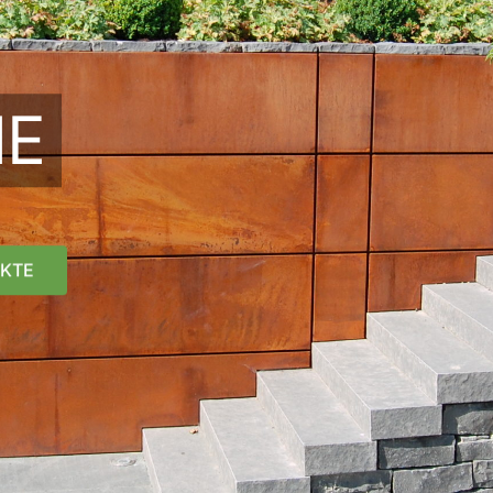
NE
KTE