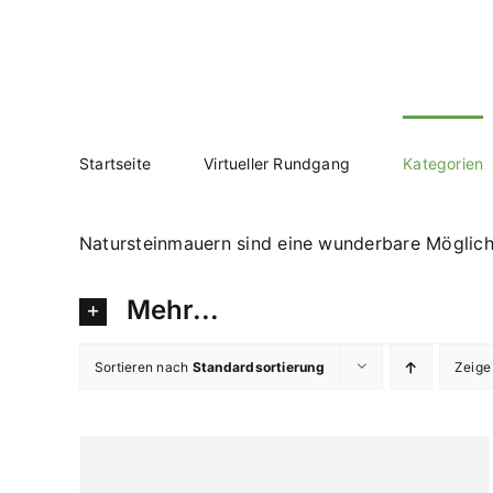
Zum
Inhalt
springen
Startseite
Virtueller Rundgang
Kategorien
Natursteinmauern sind eine wunderbare Möglichke
Mehr...
Sortieren nach
Standardsortierung
Zeig