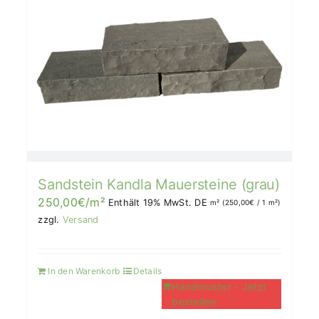
Sandstein Kandla Mauersteine (grau)
250,00
€
/m²
Enthält 19% MwSt. DE
m² (
250,00
€
/ 1 m²)
zzgl.
Versand
In den Warenkorb
Details
Handmuster - Jetzt
bestellen