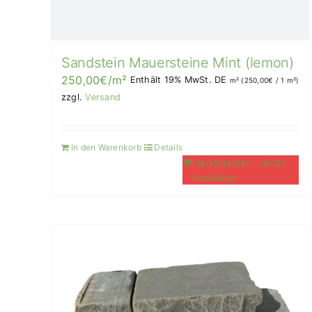
Sandstein Mauersteine Mint (lemon)
250,00
€
/m²
Enthält 19% MwSt. DE
m² (
250,00
€
/ 1 m²)
zzgl.
Versand
In den Warenkorb
Details
Handmuster - Jetzt
bestellen