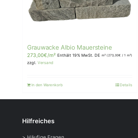
Grauwacke Albio Mauersteine
273,00
€
/m²
Enthält 19% MwSt. DE
m² (
273,00
€
/ 1 m²)
zzgl.
Versand
In den Warenkorb
Details
Hilfreiches
> Häufige Fragen