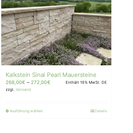
Kalkstein Sinai Pearl Mauersteine
Preisspanne:
268,00
€
–
272,00
€
Enthält 19% MwSt. DE
268,00€
zzgl.
Versand
bis
272,00€/m²
Ausführung wählen
Details
Dieses
Produkt
weist