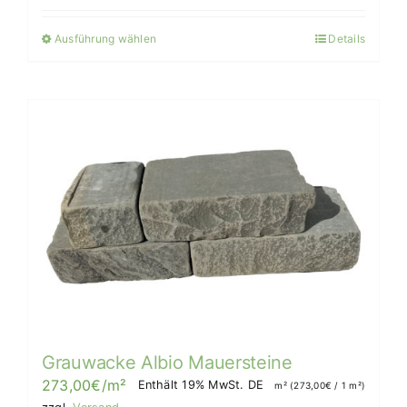
272,00€/m²
Ausführung wählen
Details
Dieses
Produkt
weist
mehrere
Varianten
auf.
Die
Optionen
können
auf
der
Produktseite
gewählt
werden
Grauwacke Albio Mauersteine
273,00
€
/m²
Enthält 19% MwSt. DE
m² (
273,00
€
/ 1 m²)