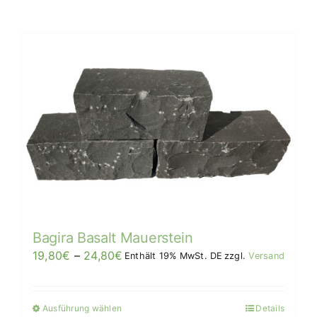
Bagira Basalt Mauerstein
Preisspanne:
19,80
€
–
24,80
€
Enthält 19% MwSt. DE
zzgl.
Versand
19,80€
bis
Ausführung wählen
Details
Dieses
24,80€/Stück