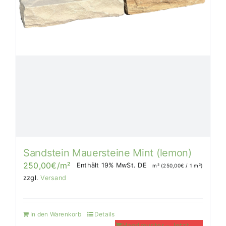
Sandstein Mauersteine Mint (lemon)
250,00
€
/m²
Enthält 19% MwSt. DE
m² (
250,00
€
/ 1 m²)
zzgl.
Versand
In den Warenkorb
Details
Handmuster - Jetzt