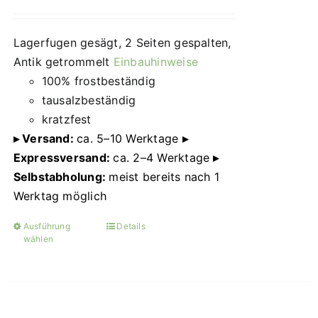
bis
272,00€/m²
Lagerfugen gesägt, 2 Seiten gespalten,
Antik getrommelt
Einbauhinweise
100% frostbeständig
tausalzbeständig
kratzfest
▸ Versand:
ca. 5–10 Werktage
▸
Expressversand:
ca. 2–4 Werktage
▸
Selbstabholung:
meist bereits nach 1
Werktag möglich
Ausführung
Details
Dieses
wählen
Produkt
weist
mehrere
Varianten