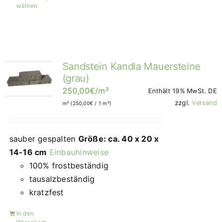
wählen
Produkt
weist
mehrere
Varianten
Sandstein Kandla Mauersteine
auf.
(grau)
Die
250,00
€
/m²
Enthält 19% MwSt. DE
Optionen
zzgl.
Versand
m² (
250,00
€
/ 1 m²)
können
auf
der
sauber gespalten
Größe: ca. 40 x 20 x
Produktseite
14-16 cm
Einbauhinweise
gewählt
100% frostbeständig
werden
tausalzbeständig
kratzfest
In den