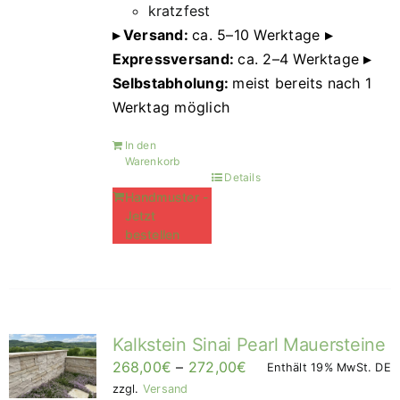
kratzfest
▸ Versand:
ca. 5–10 Werktage
▸
Expressversand:
ca. 2–4 Werktage
▸
Selbstabholung:
meist bereits nach 1
Werktag möglich
In den
Warenkorb
Details
Handmuster -
Jetzt
bestellen
Kalkstein Sinai Pearl Mauersteine
Preisspanne:
268,00
€
–
272,00
€
Enthält 19% MwSt. DE
268,00€
zzgl.
Versand