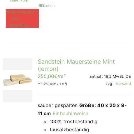
Warenkorb
Details
Handmuster -
Jetzt
bestellen
Sandstein Mauersteine Mint
(lemon)
250,00
€
/m²
Enthält 19% MwSt. DE
zzgl.
Versand
m² (
250,00
€
/ 1 m²)
sauber gespalten
Größe: 40 x 20 x 9-
11 cm
Einbauhinweise
100% frostbeständig
tausalzbeständig