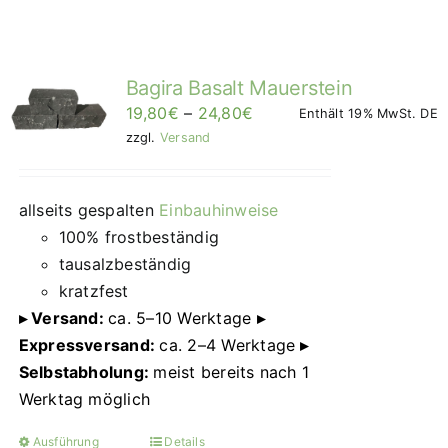
Bagira Basalt Mauerstein
Preisspanne:
19,80
€
–
24,80
€
Enthält 19% MwSt. DE
19,80€
zzgl.
Versand
bis
24,80€/Stück
allseits gespalten
Einbauhinweise
100% frostbeständig
tausalzbeständig
kratzfest
▸ Versand:
ca. 5–10 Werktage
▸
Expressversand:
ca. 2–4 Werktage
▸
Selbstabholung:
meist bereits nach 1
Werktag möglich
Ausführung
Details
Dieses