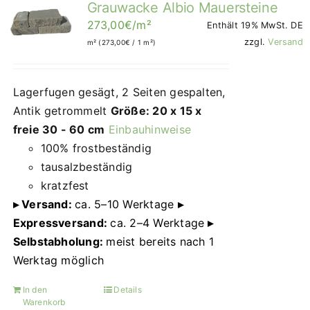
Grauwacke Albio Mauersteine
auf.
273,00
Die
€
/m²
Enthält 19% MwSt. DE
Optionen
zzgl.
Versand
m² (
273,00
€
/ 1 m²)
können
auf
Lagerfugen gesägt, 2 Seiten gespalten,
der
Antik getrommelt
Größe: 20 x 15 x
Produktseite
freie 30 - 60 cm
Einbauhinweise
gewählt
100% frostbeständig
werden
tausalzbeständig
kratzfest
▸ Versand:
ca. 5–10 Werktage
▸
Expressversand:
ca. 2–4 Werktage
▸
Selbstabholung:
meist bereits nach 1
Werktag möglich
In den
Details
Warenkorb