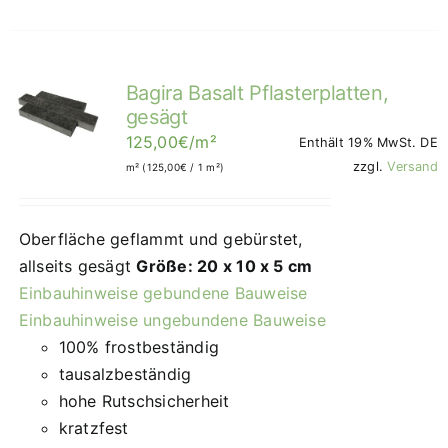
Bagira Basalt Pflasterplatten,
gesägt
125,00
€
/m²
Enthält 19% MwSt. DE
zzgl.
Versand
m² (
125,00
€
/ 1 m²)
Oberfläche geflammt und gebürstet,
allseits gesägt
Größe: 20 x 10 x 5 cm
Einbauhinweise gebundene Bauweise
Einbauhinweise ungebundene Bauweise
100% frostbeständig
tausalzbeständig
hohe Rutschsicherheit
kratzfest