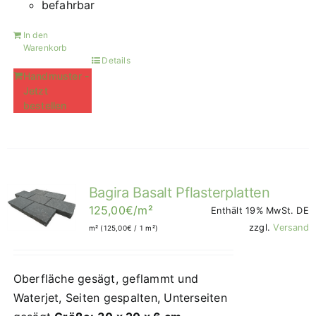
befahrbar
In den
Warenkorb
Details
Handmuster -
Jetzt
bestellen
Bagira Basalt Pflasterplatten
125,00
€
/m²
Enthält 19% MwSt. DE
zzgl.
Versand
m² (
125,00
€
/ 1 m²)
Oberfläche gesägt, geflammt und
Waterjet, Seiten gespalten, Unterseiten