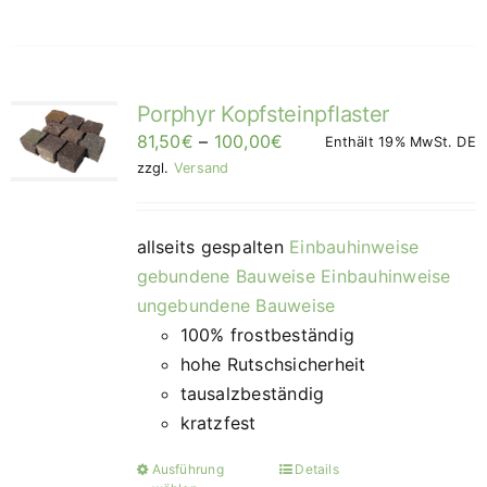
weist
mehrere
Varianten
Porphyr Kopfsteinpflaster
auf.
Preisspanne:
81,50
€
–
100,00
€
Die
Enthält 19% MwSt. DE
81,50€
zzgl.
Versand
Optionen
bis
können
100,00€/m²
auf
allseits gespalten
Einbauhinweise
der
gebundene Bauweise
Einbauhinweise
Produktseite
ungebundene Bauweise
gewählt
100% frostbeständig
werden
hohe Rutschsicherheit
tausalzbeständig
kratzfest
Ausführung
Details
Dieses