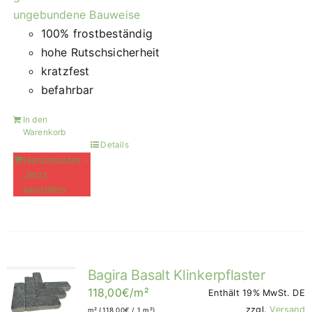
ungebundene Bauweise
100% frostbeständig
hohe Rutschsicherheit
kratzfest
befahrbar
In den
Warenkorb
Details
Handmuster -
Jetzt
bestellen
Bagira Basalt Klinkerpflaster
118,00
€
/m²
Enthält 19% MwSt. DE
zzgl.
Versand
m² (
118,00
€
/ 1 m²)