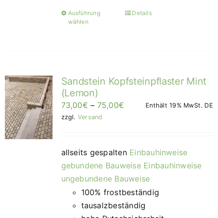
Ausführung
Details
Dieses
wählen
Produkt
weist
mehrere
Varianten
Sandstein Kopfsteinpflaster Mint
auf.
(Lemon)
Die
Preisspanne:
73,00
€
–
75,00
€
Enthält 19% MwSt. DE
Optionen
73,00€
zzgl.
Versand
können
bis
auf
75,00€/m²
der
allseits gespalten
Einbauhinweise
Produktseite
gebundene Bauweise
Einbauhinweise
gewählt
ungebundene Bauweise
werden
100% frostbeständig
tausalzbeständig