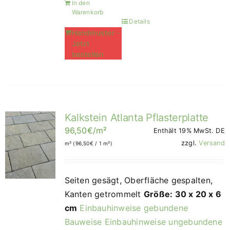
In den
Warenkorb
Details
Handmuster -
Jetzt
bestellen
Kalkstein Atlanta Pflasterplatte
96,50
€
/m²
Enthält 19% MwSt. DE
zzgl.
Versand
m² (
96,50
€
/ 1 m²)
Seiten gesägt, Oberfläche gespalten,
Kanten getrommelt
Größe: 30 x 20 x 6
cm
Einbauhinweise gebundene
Bauweise
Einbauhinweise ungebundene