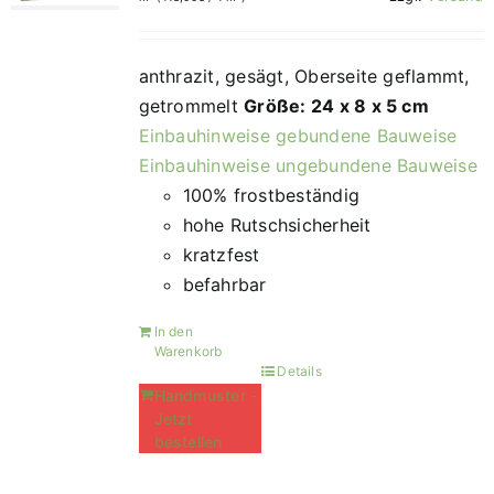
anthrazit, gesägt, Oberseite geflammt,
getrommelt
Größe: 24 x 8 x 5 cm
Einbauhinweise gebundene Bauweise
Einbauhinweise ungebundene Bauweise
100% frostbeständig
hohe Rutschsicherheit
kratzfest
befahrbar
In den
Warenkorb
Details
Handmuster -
Jetzt
bestellen