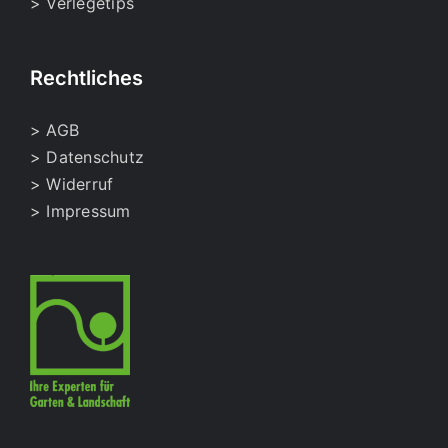
> Verlegetips
werden
Rechtliches
> AGB
> Datenschutz
> Widerruf
> Impressum