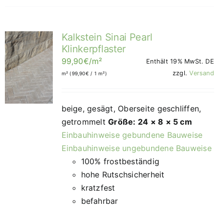
Kalkstein Sinai Pearl
Klinkerpflaster
99,90
€
/m²
Enthält 19% MwSt. DE
zzgl.
Versand
m² (
99,90
€
/ 1 m²)
beige, gesägt, Oberseite geschliffen,
getrommelt
Größe: 24 × 8 × 5 cm
Einbauhinweise gebundene Bauweise
Einbauhinweise ungebundene Bauweise
100% frostbeständig
hohe Rutschsicherheit
kratzfest
befahrbar