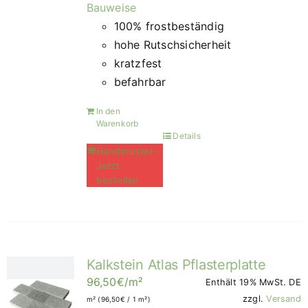
Bauweise
100% frostbeständig
hohe Rutschsicherheit
kratzfest
befahrbar
In den
Warenkorb
Details
Handmuster -
Jetzt
bestellen
Kalkstein Atlas Pflasterplatte
96,50
€
/m²
Enthält 19% MwSt. DE
zzgl.
Versand
m² (
96,50
€
/ 1 m²)