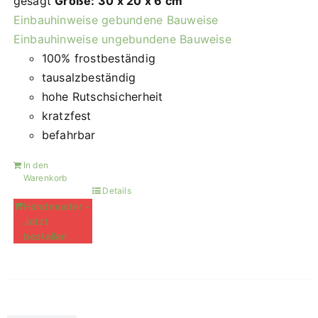
gesägt
Größe: 30 x 20 x 6 cm
Einbauhinweise gebundene Bauweise
Einbauhinweise ungebundene Bauweise
100% frostbeständig
tausalzbeständig
hohe Rutschsicherheit
kratzfest
befahrbar
In den
Warenkorb
Details
Handmuster -
Jetzt
bestellen