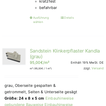
kratzfest
befahrbar
Ausführung
Details
Dieses
wählen
Produkt
weist
mehrere
Varianten
Sandstein Klinkerpflaster Kandla
auf.
(grau)
Die
95,00
€
/m²
Enthält 19% MwSt. DE
Optionen
zzgl.
Versand
m² (
95,00
€
/ 1 m²)
können
auf
der
grau, Oberseite gespalten &
Produktseite
getrommelt, Seiten & Unterseite gesägt
gewählt
Größe: 24 x 8 x 5 cm
Einbauhinweise
werden
gebundene Bauweise
Einbauhinweise