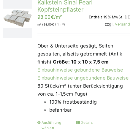
Kalkstein Sinai Pearl
Kopfsteinpflaster
98,00
€
/m²
Enthält 19% MwSt. DE
zzgl.
Versand
m² (
98,00
€
/ 1 m²)
Ober & Unterseite gesägt, Seiten
gespalten, allseits getrommelt (Antik
finish)
Größe: 10 x 10 x 7,5 cm
Einbauhinweise gebundene Bauweise
Einbauhinweise ungebundene Bauweise
80 Stück/m² (unter Berücksichtigung
von ca. 1-1,5cm Fuge)
100% frostbeständig
befahrbar
Ausführung
Details
Dieses
wählen
Produkt