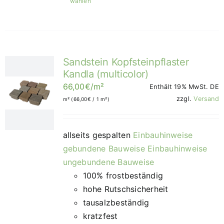
wählen
Produkt
weist
mehrere
Varianten
Sandstein Kopfsteinpflaster
auf.
Kandla (multicolor)
Die
66,00
€
/m²
Enthält 19% MwSt. DE
Optionen
zzgl.
Versand
m² (
66,00
€
/ 1 m²)
können
auf
der
allseits gespalten
Einbauhinweise
Produktseite
gebundene Bauweise
Einbauhinweise
gewählt
ungebundene Bauweise
werden
100% frostbeständig
hohe Rutschsicherheit
tausalzbeständig
kratzfest