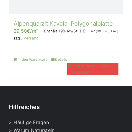
Alpenquarzit Kavala, Polygonalplatte
39,50
€
/m²
Enthält 19% MwSt. DE
m² (
39,50
€
/ 1 m²)
zzgl.
Versand
In den Warenkorb
Details
Handmuster - Jetzt
bestellen
Hilfreiches
> Häufige Fragen
> Warum Naturstein