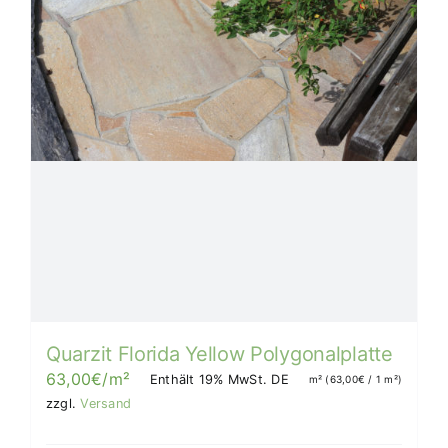
Quarzit Florida Yellow Polygonalplatte
63,00
€
/m²
Enthält 19% MwSt. DE
m² (
63,00
€
/ 1 m²)
zzgl.
Versand