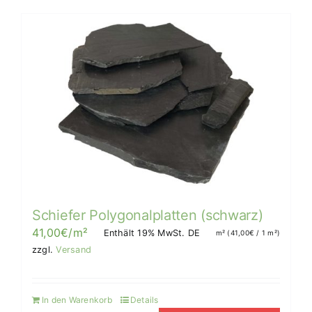
Schiefer Polygonalplatten (schwarz)
41,00
€
/m²
Enthält 19% MwSt. DE
m² (
41,00
€
/ 1 m²)
zzgl.
Versand
In den Warenkorb
Details