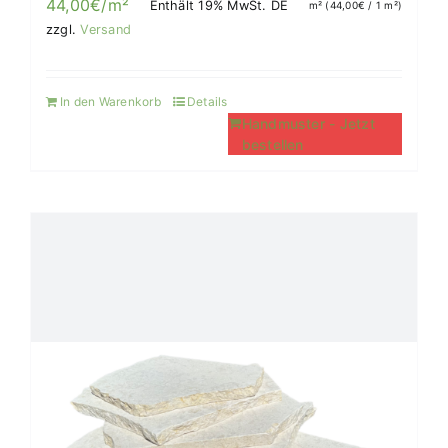
44,00
€
/m²
Enthält 19% MwSt. DE
m² (
44,00
€
/ 1 m²)
zzgl.
Versand
In den Warenkorb
Details
Handmuster - Jetzt
bestellen