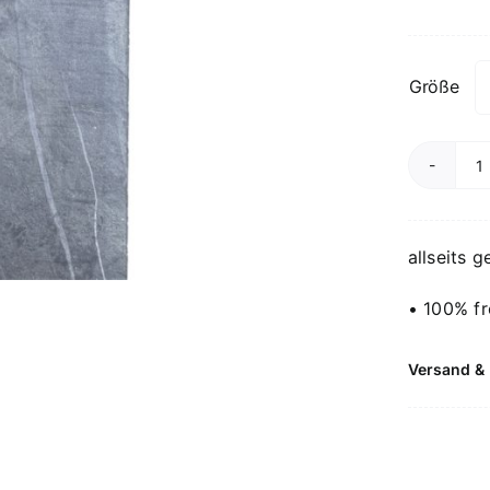
Größe
S
S
D
allseits 
M
• 100% fr
Versand & 