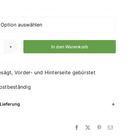
265,00€/Stück

In den Warenkorb
chiefer
ichtschutz
esignline
gesägt, Vorder- und Hinterseite gebürstet
enge
ostbeständig
Lieferung