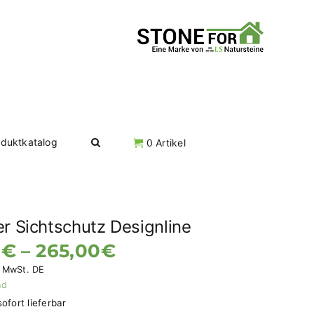
oduktkatalog
0 Artikel
er Sichtschutz Designline
Preisspanne:
0
€
–
265,00
€
93,00€
% MwSt. DE
nd
bis
sofort lieferbar