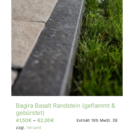
Bagira Basalt Randstein (geflammt &
gebürstet)
Preisspanne:
41,50
€
–
62,00
€
Enthält 19% MwSt. DE
41,50€
zzgl.
Versand