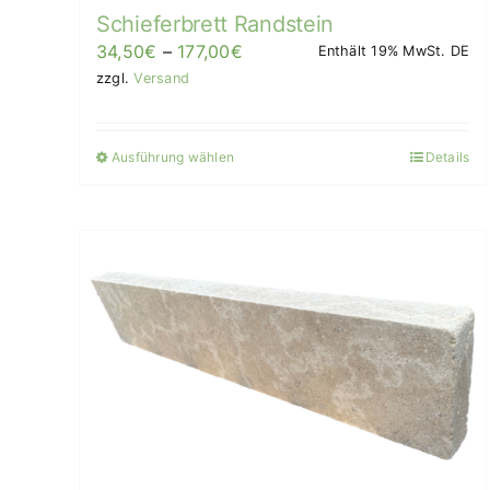
Schieferbrett Randstein
Preisspanne:
34,50
€
–
177,00
€
Enthält 19% MwSt. DE
34,50€
zzgl.
Versand
bis
177,00€/Stück
Ausführung wählen
Details
Dieses
Produkt
weist
mehrere
Varianten
auf.
Die
Optionen
können
auf
der
Produktseite