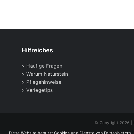
Produktseite
gewählt
werden
Hilfreiches
> Häufige Fragen
> Warum Naturstein
> Pflegehinweise
> Verlegetips
© Copyright
2026 |
Diese Website benutzt Cookies und Dienste von Drittanbietern.