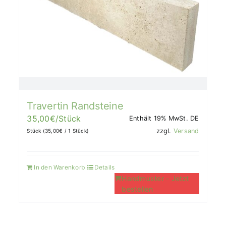
Travertin Randsteine
35,00
€
/Stück
Enthält 19% MwSt. DE
zzgl.
Versand
Stück (
35,00
€
/ 1 Stück)
In den Warenkorb
Details
Handmuster - Jetzt
bestellen