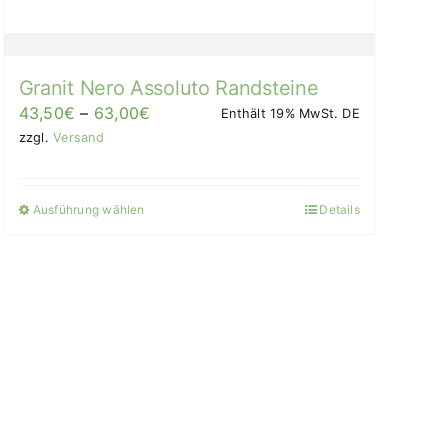
Granit Nero Assoluto Randsteine
Preisspanne:
43,50
€
–
63,00
€
Enthält 19% MwSt. DE
43,50€
zzgl.
Versand
bis
63,00€/Stück
Ausführung wählen
Details
Dieses
Produkt
weist
mehrere
Varianten
auf.
Die
Optionen
können