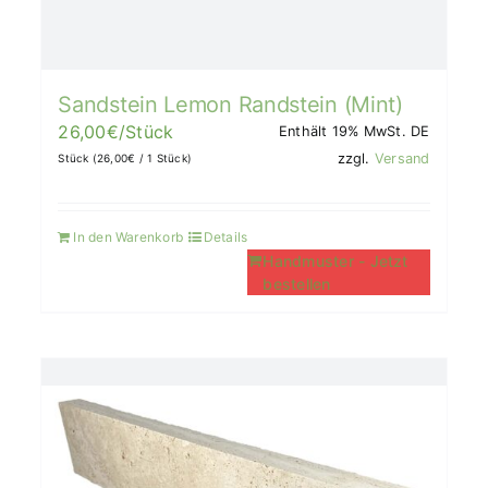
Sandstein Lemon Randstein (Mint)
26,00
€
/Stück
Enthält 19% MwSt. DE
zzgl.
Versand
Stück (
26,00
€
/ 1 Stück)
In den Warenkorb
Details
Handmuster - Jetzt
bestellen