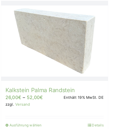
Kalkstein Palma Randstein
Preisspanne:
26,00
€
–
52,00
€
Enthält 19% MwSt. DE
26,00€
zzgl.
Versand
bis
52,00€/Stück
Ausführung wählen
Details
Dieses