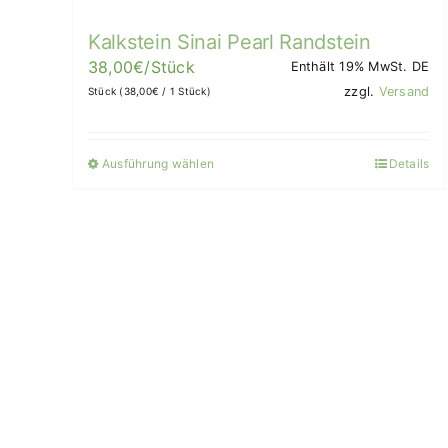
gewählt
Kalkstein Sinai Pearl Randstein
werden
38,00
€
/Stück
Enthält 19% MwSt. DE
zzgl.
Versand
Stück (
38,00
€
/ 1 Stück)
Ausführung wählen
Details
Dieses
Produkt
weist
mehrere
Varianten
auf.
Die
Optionen
können
auf
der