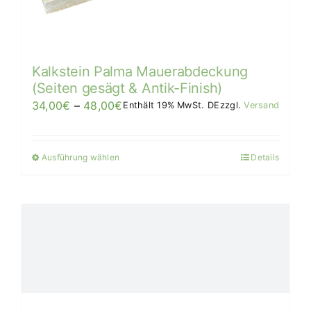
der
Produktseite
gewählt
werden
Kalkstein Palma Mauerabdeckung
(Seiten gesägt & Antik-Finish)
Preisspanne:
34,00
€
–
48,00
€
Enthält 19% MwSt. DE
zzgl.
Versand
34,00€
bis
Ausführung wählen
Details
Dieses
48,00€/Stück
Produkt
weist
mehrere
Varianten
auf.
Die
Optionen
können