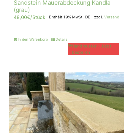
Sandstein Mauerabdeckung Kandla
(grau)
48,00
€
/Stück
Enthält 19% MwSt. DE
zzgl.
Versand
In den Warenkorb
Details
Handmuster - Jetzt
bestellen