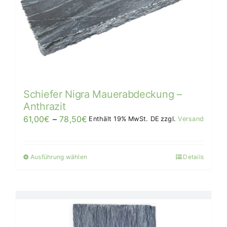
Schiefer Nigra Mauerabdeckung –
Anthrazit
Preisspanne:
61,00
€
–
78,50
€
Enthält 19% MwSt. DE
zzgl.
Versand
61,00€
bis
Ausführung wählen
Details
Dieses
78,50€/Stück
Produkt
weist
mehrere
Varianten
auf.