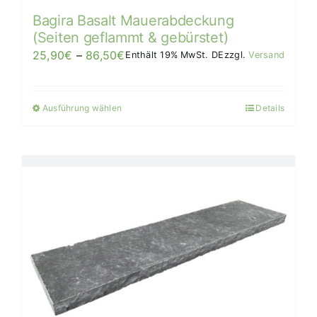
Bagira Basalt Mauerabdeckung
(Seiten geflammt & gebürstet)
Preisspanne:
25,90
€
–
86,50
€
Enthält 19% MwSt. DE
zzgl.
Versand
25,90€
bis
Ausführung wählen
Details
Dieses
86,50€/Stück
Produkt
weist
mehrere
Varianten
auf.
Die
Optionen
können
auf
der