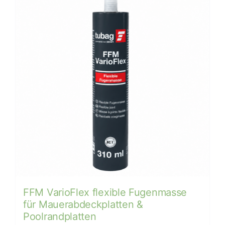
auf
der
Produktseite
gewählt
werden
FFM VarioFlex flexible Fugenmasse
für Mauerabdeckplatten &
Poolrandplatten