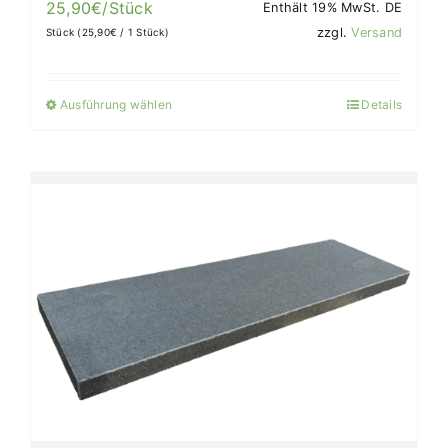
25,90
€
/Stück
Enthält 19% MwSt. DE
zzgl.
Versand
Stück (
25,90
€
/ 1 Stück)
Ausführung wählen
Details
Dieses
Produkt
weist
mehrere
Varianten
auf.
Die
Optionen
können
auf
der
Produktseite
gewählt