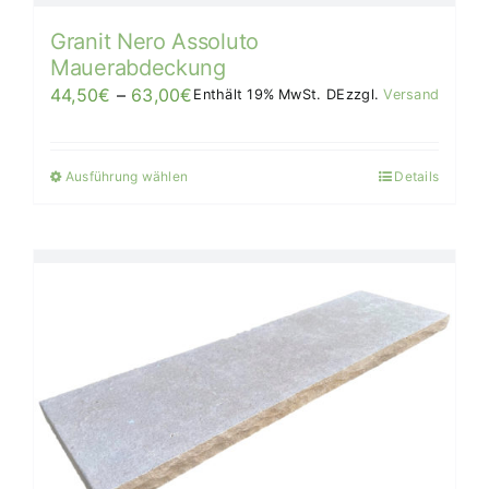
werden
Granit Nero Assoluto
Mauerabdeckung
Preisspanne:
44,50
€
–
63,00
€
Enthält 19% MwSt. DE
zzgl.
Versand
44,50€
bis
Ausführung wählen
Details
Dieses
63,00€/Stück
Produkt
weist
mehrere
Varianten
auf.
Die
Optionen
können
auf
der