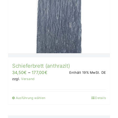
Die
Optionen
können
auf
der
Produktseite
gewählt
werden
Schieferbrett (anthrazit)
Preisspanne:
34,50
€
–
177,00
€
Enthält 19% MwSt. DE
34,50€
zzgl.
Versand
bis
177,00€/Stück
Ausführung wählen
Details
Dieses
Produkt
weist