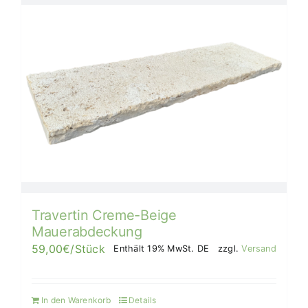
mehrere
Varianten
auf.
Die
Optionen
können
auf
der
Produktseite
gewählt
werden
Travertin Creme-Beige
Mauerabdeckung
59,00
€
/Stück
Enthält 19% MwSt. DE
zzgl.
Versand
In den Warenkorb
Details