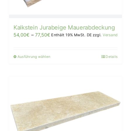
Produktseite
gewählt
werden
Kalkstein Jurabeige Mauerabdeckung
Preisspanne:
54,00
€
–
77,50
€
Enthält 19% MwSt. DE
zzgl.
Versand
54,00€
bis
Ausführung wählen
Details
Dieses
77,50€/Stück
Produkt
weist
mehrere
Varianten
auf.
Die
Optionen
können
auf