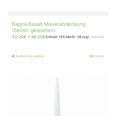
Produktseite
gewählt
werden
Bagira Basalt Mauerabdeckung
(Seiten gespalten)
Preisspanne:
43,00
€
–
86,50
€
Enthält 19% MwSt. DE
zzgl.
Versand
43,00€
bis
Ausführung wählen
Details
Dieses
86,50€/Stück
Produkt
weist
mehrere
Varianten
auf.
Die
Optionen
können