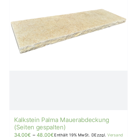
auf
der
Produktseite
gewählt
werden
Kalkstein Palma Mauerabdeckung
(Seiten gespalten)
Preisspanne:
34,00
€
–
48,00
€
Enthält 19% MwSt. DE
zzgl.
Versand